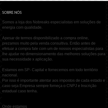
SOBRE NÓS
Somos a loja dos Nobreaks especialistas em soluções de
energia com qualidade.
Apesar de termos disponibilizado a compra online,
prezamos muito pela venda consultiva. Então antes de
efetuar a compra fale com um de nossos especialistas para
lhe ajudar no dimensionamento das melhores soluções para
sua necessidade x aplicação.
Estamos em SP- Capital e fornecemos em todo território
nacional.
Por isso é importante atentar aos impostos de cada estado e
caso seja Empresa sempre forneça o CNPJ e Inscrição
estadual caso tenha.
Onde estamos