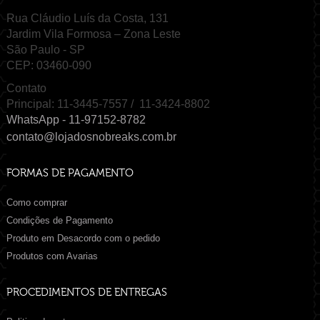
Rua Cláudio Luís da Costa, 131
Jardim Vila Formosa – Zona Leste
São Paulo - SP
CEP: 03460-090
Contato
Principal: 11-3445-7557 / 11-3424-8802
WhatsApp - 11-97152-8782
contato@lojadosnobreaks.com.br
FORMAS DE PAGAMENTO
Como comprar
Condições de Pagamento
Produto em Desacordo com o pedido
Produtos com Avarias
PROCEDIMENTOS DE ENTREGAS