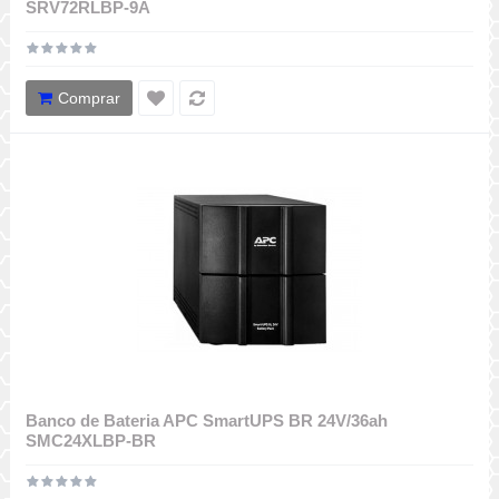
SRV72RLBP-9A
Comprar
Banco de Bateria APC SmartUPS BR 24V/36ah
SMC24XLBP-BR