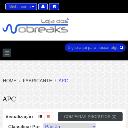
Minha conta
Lista de desejos (0)
Carrinho de compras
HOME
FABRICANTE
APC
APC
Visualização:
COMPARAR PRODUTOS (0)
Classificar Por: