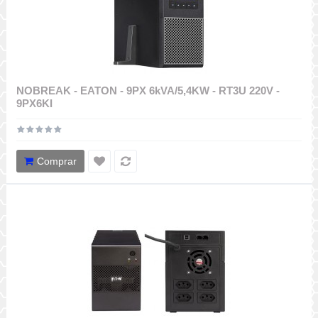
NOBREAK - EATON - 9PX 6kVA/5,4KW - RT3U 220V -
9PX6KI
Comprar