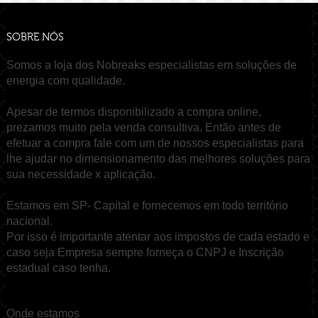
SOBRE NÓS
Somos a loja dos Nobreaks especialistas em soluções de
energia com qualidade.
Apesar de termos disponibilizado a compra online,
prezamos muito pela venda consultiva. Então antes de
efetuar a compra fale com um de nossos especialistas para
lhe ajudar no dimensionamento das melhores soluções para
sua necessidade x aplicação.
Estamos em SP- Capital e fornecemos em todo território
nacional.
Por isso é importante atentar aos impostos de cada estado e
caso seja Empresa sempre forneça o CNPJ e Inscrição
estadual caso tenha.
Onde estamos