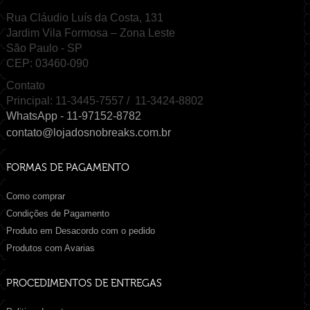
Rua Cláudio Luís da Costa, 131
Jardim Vila Formosa – Zona Leste
São Paulo - SP
CEP: 03460-090
Contato
Principal: 11-3445-7557 / 11-3424-8802
WhatsApp - 11-97152-8782
contato@lojadosnobreaks.com.br
FORMAS DE PAGAMENTO
Como comprar
Condições de Pagamento
Produto em Desacordo com o pedido
Produtos com Avarias
PROCEDIMENTOS DE ENTREGAS