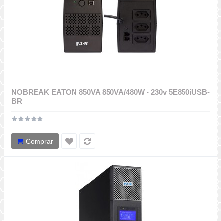
NOBREAK EATON 850VA 850VA/480W - 230v 5E850iUSB-
BR
Comprar