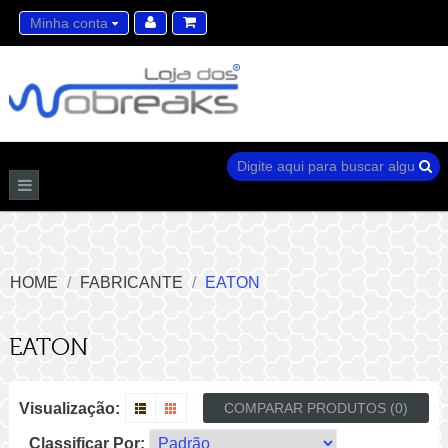
Minha conta
Lista de desejos (0)
Carrinho de compras
HOME
FABRICANTE
EATON
EATON
Visualização:
COMPARAR PRODUTOS (0)
Classificar Por: